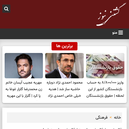
منو
برترین ها
واریز ۸/۸۰۰/۰۰۰ به‌ حساب
محمود احمدی نژاد دوباره
مهریه عجیب آیسان خانم
بازنشستگان کشور از این
حاشیه ساز شد | هدیه
زن محمدرضا گلزار غوغا به
لحظه | حقوق بازنشستگان
خیلی خاص احمدی نژاد
پا کرد | گلزار با این مهریه
در 26 تیرماه تغییر کرد
جنجالی شد
سنگین خودش را بدبخت
کرد
خانه
فرهنگی