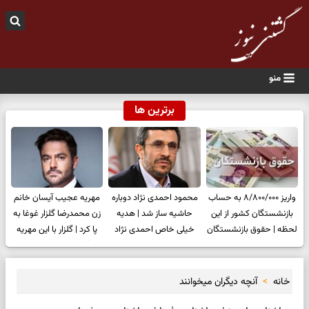
منو
برترین ها
واریز ۸/۸۰۰/۰۰۰ به‌ حساب
محمود احمدی نژاد دوباره
مهریه عجیب آیسان خانم
بازنشستگان کشور از این
حاشیه ساز شد | هدیه
زن محمدرضا گلزار غوغا به
لحظه | حقوق بازنشستگان
خیلی خاص احمدی نژاد
پا کرد | گلزار با این مهریه
در 26 تیرماه تغییر کرد
جنجالی شد
سنگین خودش را بدبخت
کرد
خانه
آنچه دیگران میخوانند